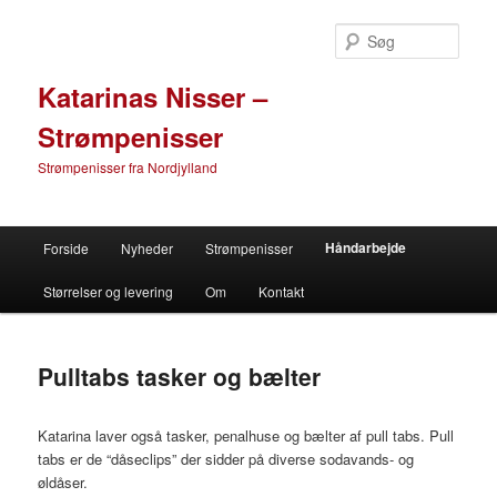
Søg
Katarinas Nisser –
Strømpenisser
Strømpenisser fra Nordjylland
Primær menu
Håndarbejde
Forside
Nyheder
Strømpenisser
Fortsæt til primære indhold
Fortsæt til sekundære indhold
Størrelser og levering
Om
Kontakt
Pulltabs tasker og bælter
Katarina laver også tasker, penalhuse og bælter af pull tabs. Pull
tabs er de “dåseclips” der sidder på diverse sodavands- og
øldåser.