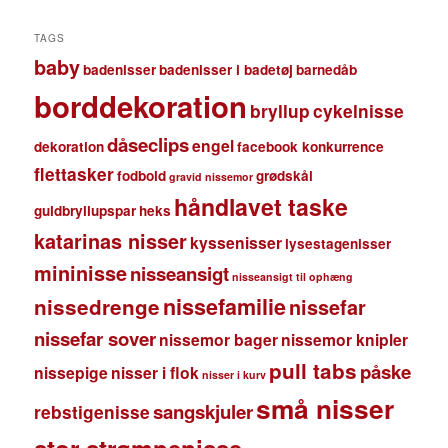
TAGS
baby
badenisser
badenisser i badetøj
barnedåb
borddekoration
bryllup
cykelnisse
dåseclips
engel
dekoration
facebook konkurrence
flettasker
fodbold
grødskål
gravid nissemor
håndlavet taske
guldbryllupspar
heks
katarinas nisser
kyssenisser
lysestagenisser
mininisse
nisseansigt
nisseansigt til ophæng
nissefamilie
nissedrenge
nissefar
nissefar sover
nissemor bager
nissemor knipler
pull tabs
påske
nissepige
nisser i flok
nisser i kurv
små nisser
sangskjuler
rebstigenisse
stor strømpenisse