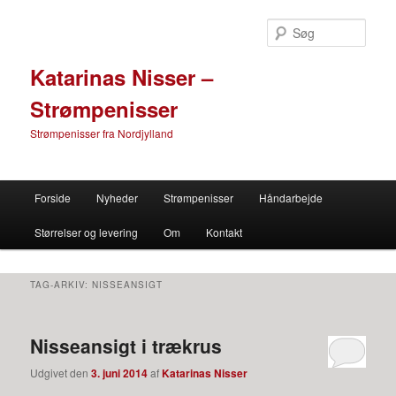
Søg
Katarinas Nisser –
Strømpenisser
Strømpenisser fra Nordjylland
Primær menu
Forside
Nyheder
Strømpenisser
Håndarbejde
Fortsæt til primære indhold
Fortsæt til sekundære indhold
Størrelser og levering
Om
Kontakt
TAG-ARKIV:
NISSEANSIGT
Nisseansigt i trækrus
Udgivet den
3. juni 2014
af
Katarinas Nisser