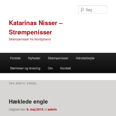
Søg
Katarinas Nisser –
Strømpenisser
Strømpenisser fra Nordjylland
Primær menu
Forside
Nyheder
Strømpenisser
Håndarbejde
Fortsæt til primære indhold
Fortsæt til sekundære indhold
Størrelser og levering
Om
Kontakt
TAG-ARKIV:
ENGEL
Hæklede engle
Udgivet den
9. maj 2015
af
admin