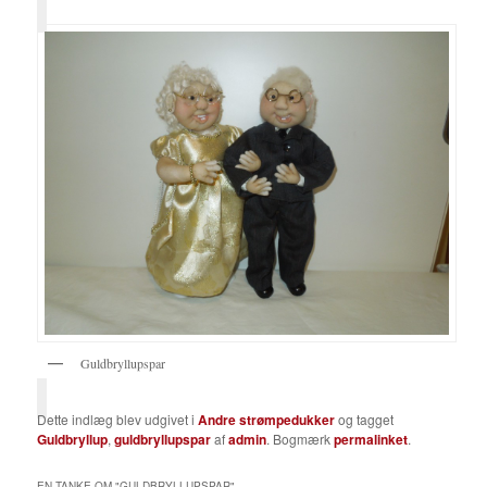
Guldbryllupspar
Dette indlæg blev udgivet i
Andre strømpedukker
og tagget
Guldbryllup
,
guldbryllupspar
af
admin
. Bogmærk
permalinket
.
EN TANKE OM "
GULDBRYLLUPSPAR
"