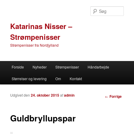
Søg
Katarinas Nisser –
Strømpenisser
Strømpenisser fra Nordjylland
Primær menu
Forside
Nyheder
Strømpenisser
Håndarbejde
Fortsæt til primære indhold
Fortsæt til sekundære indhold
Størrelser og levering
Om
Kontakt
Udgivet den
24. oktober 2015
af
admin
Indlæg navigation
←
Forrige
Guldbryllupspar