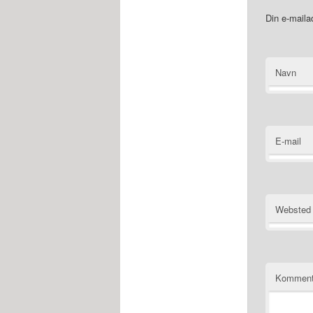
Din e-mailad
Navn
E-mail
Websted
Komment