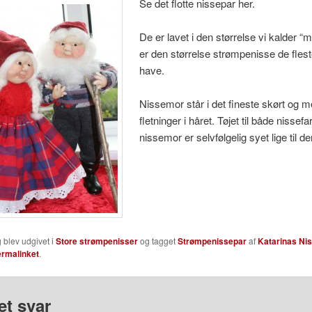
Se det flotte nissepar her.
De er lavet i den størrelse vi kalder “
er den størrelse strømpenisse de flest
have.
Nissemor står i det fineste skørt og 
fletninger i håret. Tøjet til både nissefa
nissemor er selvfølgelig syet lige til d
 blev udgivet i
Store strømpenisser
og tagget
Strømpenissepar
af
Katarinas Ni
ermalinket
.
et svar