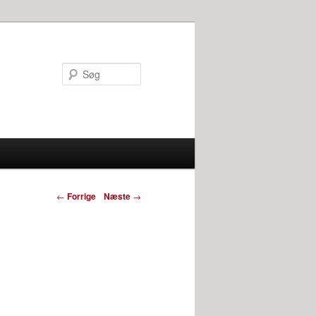
Søg
←
Forrige
Næste
→