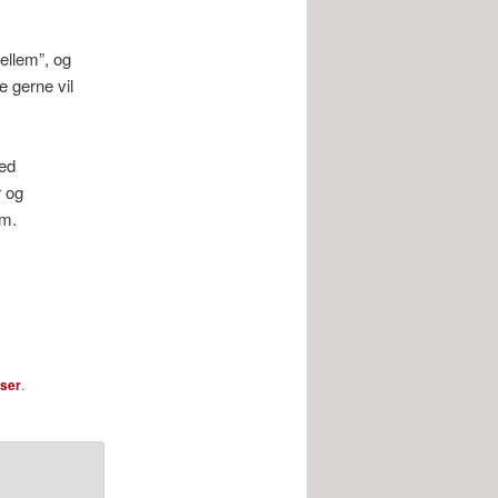
mellem”, og
e gerne vil
med
r og
em.
sser
.