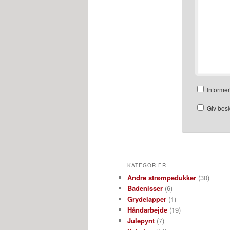
Informe
Giv bes
KATEGORIER
Andre strømpedukker
(30)
Badenisser
(6)
Grydelapper
(1)
Håndarbejde
(19)
Julepynt
(7)