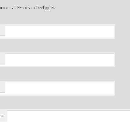
resse vil ikke blive offentliggjort.
ar