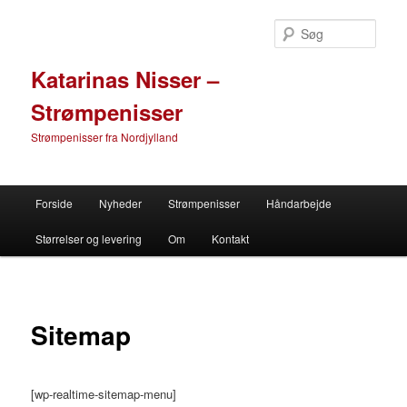
Søg
Katarinas Nisser –
Strømpenisser
Strømpenisser fra Nordjylland
Primær menu
Forside
Nyheder
Strømpenisser
Håndarbejde
Fortsæt til primære indhold
Fortsæt til sekundære indhold
Størrelser og levering
Om
Kontakt
Sitemap
[wp-realtime-sitemap-menu]