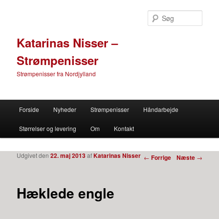
Søg
Katarinas Nisser –
Strømpenisser
Strømpenisser fra Nordjylland
Primær menu
Forside
Nyheder
Strømpenisser
Håndarbejde
Fortsæt til primære indhold
Fortsæt til sekundære indhold
Størrelser og levering
Om
Kontakt
Udgivet den
22. maj 2013
af
Katarinas Nisser
Indlæg navigation
←
Forrige
Næste
→
Hæklede engle