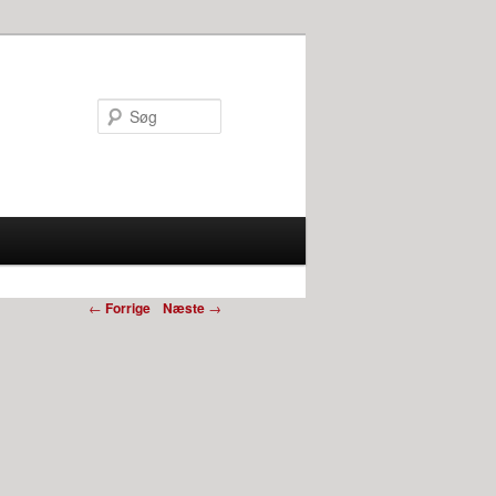
Søg
←
Forrige
Næste
→