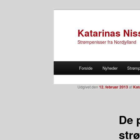
Katarinas Nis
Strømpenisser fra Nordjylland
Primær menu
Forside
Nyheder
Strømp
Fortsæt til primære indhold
Fortsæt til sekundære indho
Indlæg navigation
Udgivet den
12. februar 2013
af
Kat
De 
str