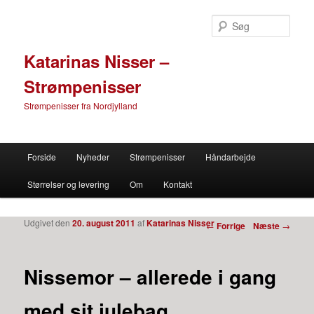
Søg
Katarinas Nisser –
Strømpenisser
Strømpenisser fra Nordjylland
Primær menu
Forside
Nyheder
Strømpenisser
Håndarbejde
Fortsæt til primære indhold
Fortsæt til sekundære indhold
Størrelser og levering
Om
Kontakt
Udgivet den
20. august 2011
af
Katarinas Nisser
Indlæg navigation
←
Forrige
Næste
→
Nissemor – allerede i gang
med sit julebag