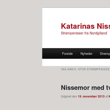
Katarinas Nis
Strømpenisser fra Nordjylland
Primær menu
Forside
Nyheder
Strømp
Fortsæt til primære indhold
Fortsæt til sekundære indho
TAG-ARKIV:
STOR STRØMPENISSE
Nissemor med tv
Udgivet den
19. november 2013
af