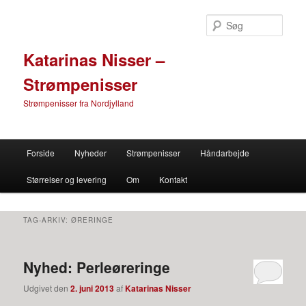
Søg
Katarinas Nisser –
Strømpenisser
Strømpenisser fra Nordjylland
Primær menu
Forside
Nyheder
Strømpenisser
Håndarbejde
Fortsæt til primære indhold
Fortsæt til sekundære indhold
Størrelser og levering
Om
Kontakt
TAG-ARKIV:
ØRERINGE
Nyhed: Perleøreringe
Udgivet den
2. juni 2013
af
Katarinas Nisser